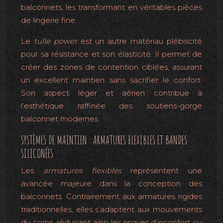
balconnets, les transformant en véritables pièces
de lingerie fine.
Le
tulle power
est un autre matériau plébiscité
pour sa résistance et son élasticité. Il permet de
créer des zones de contention ciblées, assurant
un excellent maintien sans sacrifier le confort.
Son aspect léger et aérien contribue à
l’esthétique raffinée des soutiens-gorge
balconnet modernes.
SYSTÈMES DE MAINTIEN : ARMATURES FLEXIBLES ET BANDES
SILICONÉES
Les
armatures flexibles
représentent une
avancée majeure dans la conception des
balconnets. Contrairement aux armatures rigides
traditionnelles, elles s’adaptent aux mouvements
du corps, réduisant ainsi les risques d’inconfort ou