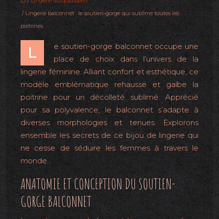
/
Lingerie du quotidien
/ Lingerie balconnet : le soutien-gorge qui sublime toutes les
poitrines
e soutien-gorge balconnet occupe une
L
place de choix dans l’univers de la
lingerie féminine. Alliant confort et esthétique, ce
modèle emblématique rehausse et galbe la
poitrine pour un décolleté sublimé. Apprécié
pour sa polyvalence, le balconnet s’adapte à
diverses morphologies et tenues. Explorons
ensemble les secrets de ce bijou de lingerie qui
ne cesse de séduire les femmes à travers le
monde.
ANATOMIE ET CONCEPTION DU SOUTIEN-
GORGE BALCONNET