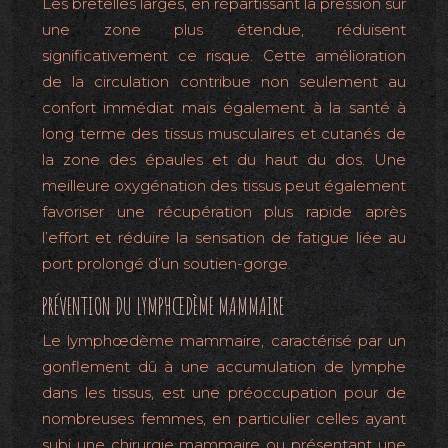
Les bretelles larges, en répartissant la pression sur
une zone plus étendue, réduisent
significativement ce risque. Cette amélioration
de la circulation contribue non seulement au
confort immédiat mais également à la santé à
long terme des tissus musculaires et cutanés de
la zone des épaules et du haut du dos. Une
meilleure oxygénation des tissus peut également
favoriser une récupération plus rapide après
l’effort et réduire la sensation de fatigue liée au
port prolongé d’un soutien-gorge.
PRÉVENTION DU LYMPHŒDÈME MAMMAIRE
Le lymphœdème mammaire, caractérisé par un
gonflement dû à une accumulation de lymphe
dans les tissus, est une préoccupation pour de
nombreuses femmes, en particulier celles ayant
subi une chirurgie mammaire ou présentant une